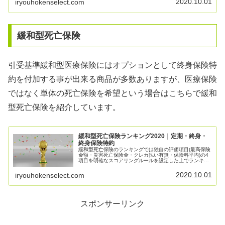
2020.10.01
iryouhokenselect.com
緩和型死亡保険
引受基準緩和型医療保険にはオプションとして終身保険特
約を付加する事が出来る商品が多数ありますが、医療保険
ではなく単体の死亡保険を希望という場合はこちらで緩和
型死亡保険を紹介しています。
緩和型死亡保険ランキング2020｜定期・終身・
終身保険特約
緩和型死亡保険のランキングでは独自の評価項目(最高保険
金額・災害死亡保険金・クレカ払い有無・保険料平均)の4
項目を明確なスコアリングルールを設定した上でランキン
グにまとめています。緩和型も終身保険、定期保険、医療
保険の終身保険タイプに分かれる為それぞれで紹介してい
2020.10.01
iryouhokenselect.com
ます。
スポンサーリンク