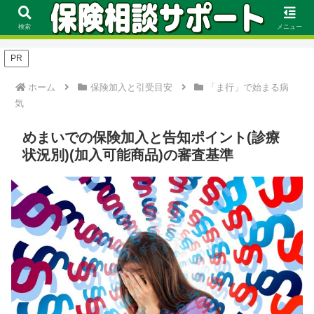
FP資格を持つ保険のプロが保険の選び方や見直し方、評価基準に基づくおす
すめをランキング形式で徹底解説！
検索
メニュー
PR
ホーム
保険加入と引受目安
「ま行」で始まる病
気
めまいでの保険加入と告知ポイント(診療
状況別)(加入可能商品)の審査基準