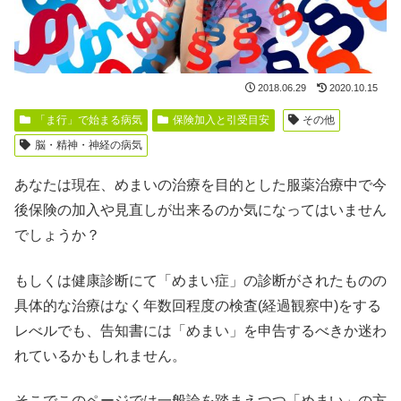
2018.06.29
2020.10.15
「ま行」で始まる病気
保険加入と引受目安
その他
脳・精神・神経の病気
あなたは現在、めまいの治療を目的とした服薬治療中で今
後保険の加入や見直しが出来るのか気になってはいません
でしょうか？
もしくは健康診断にて「めまい症」の診断がされたものの
具体的な治療はなく年数回程度の検査(経過観察中)をする
レべルでも、告知書には「めまい」を申告するべきか迷わ
れているかもしれません。
そこでこのページでは一般論を踏まえつつ「めまい」の方