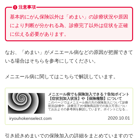
注意事項
基本的にがん保険以外は「めまい」の診療状況や原因
により判断が分かれる為、診療完了以外は症状を正確
に伝える必要があります。
なお、「めまい」がメニエール病などの原因が把握できて
いる場合はそちらを参考にしてください。
メニエール病に関してはこちらで解説しています。
メニエール病でも保険加入できる？告知ポイント
【症状別加入状況】や【保険種類】について
このページではメニエール病の方の保険加入について診療
状況(診療中、診療完了)や保険商品別での加入可否につい
ておおよその参考例を解説しています。ポイントになるの
は診療開始からの期間がどの程度あるかになります。当然
期間がながく5年以上経過している場合は加入可能性が高
2020.10.01
iryouhokenselect.com
くなります。また診療完了に関しては医師による判断が必
要になりますのでそのあたりの注意点についても解説して
います。
引き続きめまいでの保険加入の詳細をまとめていますので