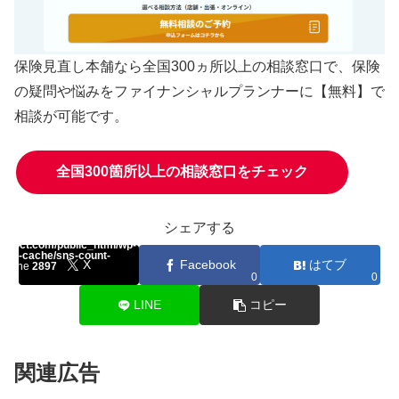
保険見直し本舗なら
全国300ヵ所以上の相談窓口で、保険
の疑問や悩みをファイナンシャルプランナーに
【無料】で
相談
が可能です。
全国300箇所以上の相談窓口をチェック
シェアする
array key "Twitter" in
select.com/public_html/wp-
ount-cache/sns-count-
X
Facebook
はてブ
n line
2897
0
0
0
LINE
コピー
関連広告