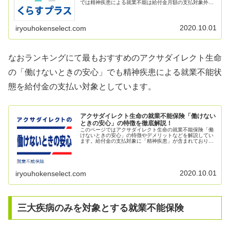
では精神疾患による就業不能は給付金月額の支払対象外で
すが「くらすプラス」は唯一、特定の精神疾患(ストレス性
疾病)が支払対象になるユニーク...
2020.10.01
iryouhokenselect.com
なおランキングにて最もおすすめのアクサダイレクト生命
の「働けないときの安心」でも精神疾患による就業不能状
態を給付金の支払い対象としています。
アクサダイレクト生命の就業不能保険「働けない
ときの安心」の特徴を徹底解説！
このページではアクサダイレクト生命の就業不能保険「働
けないときの安心」の特徴やデメリットなどを解説してい
ます。給付金の支払対象に「精神疾患」が含まれており他
社と比べても保障が手厚く保険料も割安とおすすめなポイ
ントがあります。
2020.10.01
iryouhokenselect.com
三大疾病のみを対象とする就業不能保険