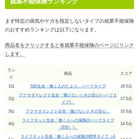
就業不能保険ランキング
まず特定の病気やケガを指定しないタイプの就業不能保険
のおすすめランキングは以下になります。
商品名をクリックすると各就業不能保険のページにリンク
します。
ラン
商品
スコア
ク
1位
SBI生命「働く人のたより」ハーフタイプ
18.5点
アクサダイレクト生命「働けないときの安心(ハーフタ
2位
17.5点
イプ)」
3位
アクサダイレクト生命「働けないときの安心」
15.5点
ライフネット生命「働く人への保険2(ハーフタイプ
4位
14.5点
（B型）)」
ライフネット生命「働く人への保険2(標準タイプ（A