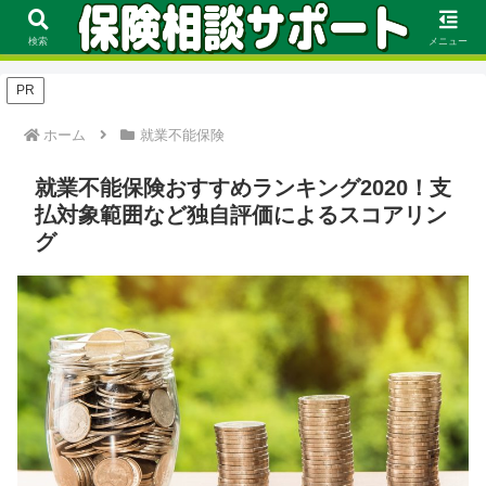
FP資格を持つ保険のプロが保険の選び方や見直し方、評価基準に基づくおす
すめをランキング形式で徹底解説！
検索
メニュー
PR
ホーム
就業不能保険
就業不能保険おすすめランキング2020！支
払対象範囲など独自評価によるスコアリン
グ