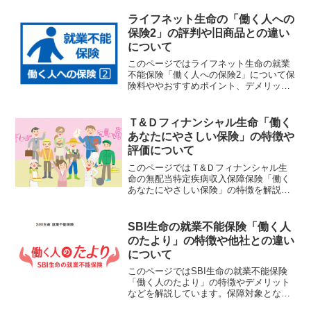
ライフネット生命の「働く人への
保険2」の評判や旧商品との違い
について
このページではライフネット生命の就業
不能保険「働く人への保険2」について保
険料ややおすすめポイント、デメリット
などについて解説していきます。ここ数
年、病気やケガで働けなくなったときの
就業不能保険が注目を集め始めています
Ｔ&Ｄフィナンシャル生命「働く
が、もともとはライフネ...
あなたにやさしい保険」の特徴や
評価について
このページではＴ&Ｄフィナンシャル生
命の無配当特定疾病収入保障保険「働く
あなたにやさしい保険」の特徴を解説し
ていきます。カテゴリーとして就業不能
保険に含めていますが、「働くあなたに
やさしい保険」は所定の三大疾病に該当
SBI生命の就業不能保険「働く人
した場合、以後生存が続く...
のたより」の特徴や他社との違い
について
このページではSBI生命の就業不能保険
「働く人のたより」の特徴やデメリット
などを解説しています。保障対象となる
疾病が全疾病型、がん保障型、三疾病型