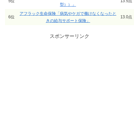
5位
13.5点
型））」
アフラック生命保険「病気やケガで働けなくなったと
6位
13.0点
きの給与サポート保険」
スポンサーリンク