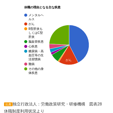
休職の理由となる主な疾患
メンタルヘ
ルス
がん
B型肝炎も
しくはC型
肝炎
脳血管疾患
心疾患
糖尿病・高
血圧等の生
活習慣病
がん
難病
その他の身
体疾患
独立行政法人：労働政策研究・研修機構 図表28
出典
休職制度利用状況より