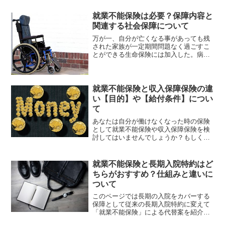
就業不能保険は必要？保障内容と
関連する社会保障について
万が一、自分が亡くなる事があっても残
された家族が一定期間問題なく過ごすこ
とができる生命保険には加入した。病気
やケガで入院・手術の時の治療費をカバ
ーする医療保険やがん保険にも加入し
た。では死亡でも入院でもない働けない
ときの収入を保障する保険は...
就業不能保険と収入保障保険の違
い【目的】や【給付条件】につい
て
あなたは自分が働けなくなった時の保険
として就業不能保険や収入保障保険を検
討してはいませんでしょうか？もしくは
既に一般的な生命保険や医療保険には加
入中で、更に保障を強化するべく就業不
能保険への加入が必要なのか？もしくは
就業不能保険と長期入院特約はど
収入保障保険がよいのか考...
ちらがおすすめ？仕組みと違いに
ついて
このページでは長期の入院をカバーする
保障として従来の長期入院特約に変えて
「就業不能保険」による代替案を紹介し
ています。