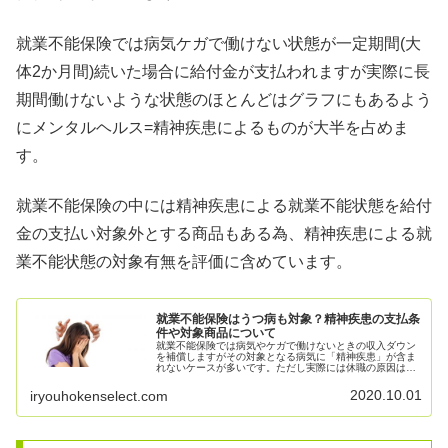
就業不能保険では病気ケガで働けない状態が一定期間(大
体2か月間)続いた場合に給付金が支払われますが実際に長
期間働けないような状態のほとんどはグラフにもあるよう
にメンタルヘルス=精神疾患によるものが大半を占めま
す。
就業不能保険の中には精神疾患による就業不能状態を給付
金の支払い対象外とする商品もある為、精神疾患による就
業不能状態の対象有無を評価に含めています。
就業不能保険はうつ病も対象？精神疾患の支払条
件や対象商品について
就業不能保険では病気やケガで働けないときの収入ダウン
を補償しますがその対象となる病気に「精神疾患」が含ま
れないケースが多いです。ただし実際には休職の原因は精
神疾患である事が客観的なデータからも確認できます。そ
こでこのページでは就業不能保険と精神疾患の関係性か
2020.10.01
iryouhokenselect.com
ら、精神疾患も支払い対象となる就業不能保険を紹介して
いきます。