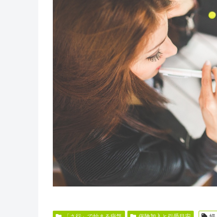
「さ行」で始まる病気
保険加入と引受目安
婦