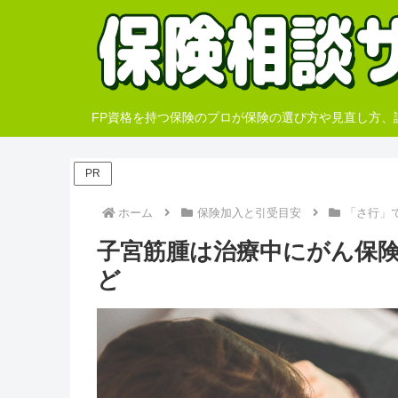
FP資格を持つ保険のプロが保険の選び方や見直し方
PR
ホーム
保険加入と引受目安
「さ行」
子宮筋腫は治療中にがん保
ど