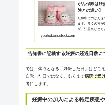
がん保険は妊
険との違い】
妊娠中でのがん保
ます。多くの方が
が、注意点なども
介しています。
iryouhokenselect.com
告知書に記載する妊娠の経過日数に
では、焦点となる「妊娠した日」はどこ
自覚した日ではなく、あくまで
病院で受
考にします。
妊娠中の加入による特定疾患