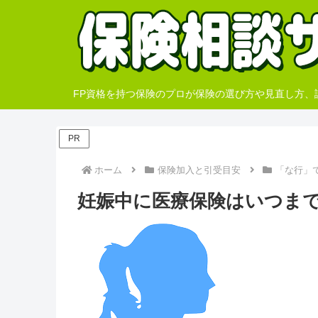
FP資格を持つ保険のプロが保険の選び方や見直し方
PR
ホーム
保険加入と引受目安
「な行」
妊娠中に医療保険はいつまで