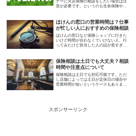
ナーに火災保険の相談をしたい場合は注
意が必要です。というのも生命保険や医
療保険は扱えても火災保険等、損害保険
に関してはすべての保険ショップやFPが
取り扱えるわけではありません。このペ
ほけんの窓口の営業時間は？仕事
ージでは火災保険の相談ができる保険シ
が忙しい人におすすめの保険相談
ョップや探し方を紹介しています。
ほけんの窓口など保険ショップに行きた
いけど時間が合わなくていけない人、行
ってみたけど担当した人の話が長すぎて
時間を取れない人におすすめの解決方法
を紹介しているページです。
保険相談は土日でも大丈夫？相談
時間や注意点について
保険相談は土日でも対応可能です。ただ
し店舗によっては土日が定休日の場合や
営業時間が短いというケースもありま
す。出来れば検索予約サイトから定休
日、営業時間の確認を行いそのまま来店
の事前予約までをしておくのがおすすめ
です。
スポンサーリンク