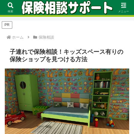
FP資格を持つ保険のプロが保険の選び方や見直し方、評価基準に基づくおす
すめをランキング形式で徹底解説！
検索
メニュー
PR
ホーム
保険相談
子連れで保険相談！キッズスペース有りの
保険ショップを見つける方法