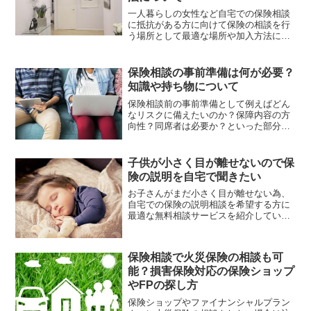
一人暮らしの女性など自宅での保険相談
に抵抗がある方に向けて保険の相談を行
う場所として最適な場所や加入方法につ
いて紹介しているページです。
保険相談の事前準備は何が必要？
知識や持ち物について
保険相談前の事前準備として例えばどん
なリスクに備えたいのか？保障内容の方
向性？同席者は必要か？といった部分が
上げられます。いずれも完璧に理解把握
する必要はなく大まかに準備するだけで
も保険相談を有効に活用する事に繋がり
子供が小さく目が離せないので保
ます。
険の説明を自宅で聞きたい
お子さんがまだ小さく目が離せない為、
自宅での保険の説明相談を希望する方に
最適な無料相談サービスを紹介している
ページです。
保険相談で火災保険の相談も可
能？損害保険対応の保険ショップ
やFPの探し方
保険ショップやファイナンシャルプラン