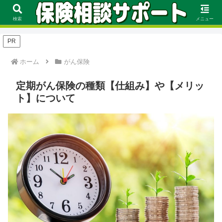
FP資格を持つ保険のプロが保険の選び方や見直し方、評価基準に基づくおす
すめをランキング形式で徹底解説！
検索
メニュー
PR
ホーム
がん保険
定期がん保険の種類【仕組み】や【メリッ
ト】について