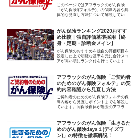
直し方法
このページではアフラックのがん保険
「がん保険f(フォルテ)」の保障内容や具
体的な見直し方法について解説していき
ます。それまでのアフラックのがん保険
にあった家族型契約は無くなり、個人契
約のみになっています。先進医療特約の
がん保険ランキング2020おすす
上限額などで疑問も多いフォルテですが
め比較｜独自評価基準採用【終
詳細の保障内容から見直し方法を紹介し
身・定期・診断金メイン】
ます。
がん保険のおすすめを独自の評価項目を
設定した上で明確な基準を元に合計スコ
アが高い順にランク付を行っています。
更にがん保険も終身タイプから定期タイ
プ。診断給付金がメインのタイプなどさ
まざま有り、これらを一括りにランク付
アフラックのがん保険「ご契約者
するのは公平性が低い為、種類を分けた
のためのがん保険フォルテ」の契
上でランキングを作成しています！
約内容確認から見直し方法
ご契約者のためのがん保険フォルテの保
障内容から見直しポイントまでを解説し
ています。同保険自体が過去のアフラッ
クのがん保険の保障を強化する目的で開
発された商品になります。ご契約者のた
めのがん保険フォルテに加入中の方は過
アフラックのがん保険「生きるた
去に一度見直しをされたと解釈する事も
めのがん保険days１(デイズワ
可能ですが、元のがん保険を補強するオ
ン)」の特徴を徹底解説！
プション型のがん保険もリニューアルし