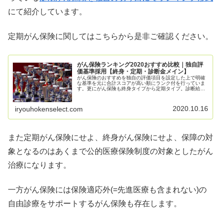
にて紹介しています。
定期がん保険に関してはこちらから是非ご確認ください。
がん保険ランキング2020おすすめ比較｜独自評
価基準採用【終身・定期・診断金メイン】
がん保険のおすすめを独自の評価項目を設定した上で明確
な基準を元に合計スコアが高い順にランク付を行っていま
す。更にがん保険も終身タイプから定期タイプ。診断給付
金がメインのタイプなどさまざま有り、これらを一括りに
ランク付するのは公平性が低い為、種類を分けた上でラン
キングを作成しています！
2020.10.16
iryouhokenselect.com
また定期がん保険にせよ、終身がん保険にせよ、保障の対
象となるのはあくまで公的医療保険制度の対象としたがん
治療になります。
一方がん保険には保険適応外(=先進医療も含まれない)の
自由診療をサポートするがん保険も存在します。