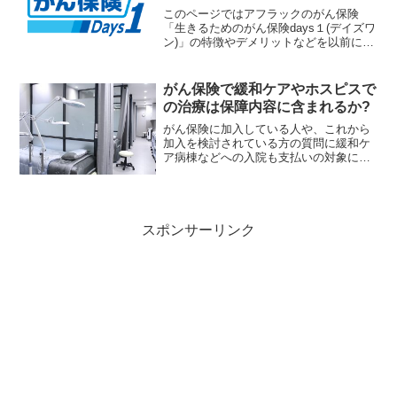
ていますので是非ご確認ください。
このページではアフラックのがん保険
「生きるためのがん保険days１(デイズワ
ン)」の特徴やデメリットなどを以前に発
売していたがん保険との違いや他社のが
ん保険との違いも含めて解説していま
す。具体的には診断給付金が2回に分割さ
がん保険で緩和ケアやホスピスで
れ、新たな特約として払込免除特則や緩
の治療は保障内容に含まれるか?
和療養特約、外見ケア特約、特別保険料
率に関する特則が追加されています。
がん保険に加入している人や、これから
加入を検討されている方の質問に緩和ケ
ア病棟などへの入院も支払いの対象にな
るのかと聞かれる事があります。一般的
にがん保険の入院給付金はがんの治療を
直接の目的とした入院であることを条件
として支払いの対象となり...
スポンサーリンク