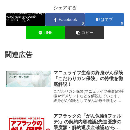
シェアする
array key "Twitter" in
select.com/public_html/wp-
ount-cache/sns-count-
X
Facebook
はてブ
n line
2897
0
0
0
LINE
コピー
関連広告
マニュライフ生命の終身がん保険
「こだわりガン保険」の特徴を徹
底解説！
こだわりガン保険(マニュライフ生命)の特
徴やデメリットなどを解説しています。
終身がん保険としてがん治療全般をオー
ルマイティにカバーする事ができ、すべ
ての項目において平均以上とおすすめな
ポイントがあります。
アフラックの「がん保険f(フォル
テ)」の契約内容確認(先進医療の
限度額・解約返戻金確認)から見