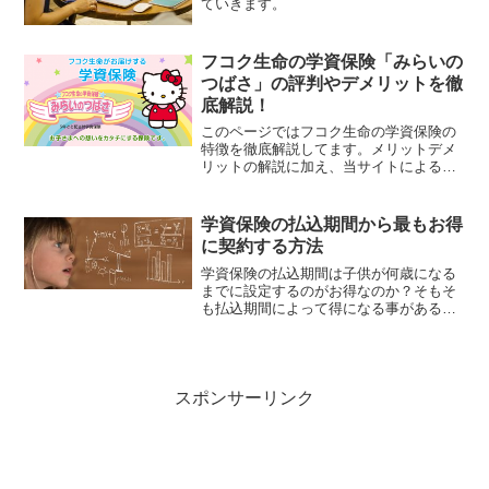
ていきます。
フコク生命の学資保険「みらいの
つばさ」の評判やデメリットを徹
底解説！
このページではフコク生命の学資保険の
特徴を徹底解説してます。メリットデメ
リットの解説に加え、当サイトによる学
資保険の独自評価項目に基づき、ランク
付けを行い他社の学資保険を含めた客観
的な評価も紹介しています。学資保険を
学資保険の払込期間から最もお得
ご検討されている方は是非ご参考くださ
に契約する方法
い。
学資保険の払込期間は子供が何歳になる
までに設定するのがお得なのか？そもそ
も払込期間によって得になる事がある
の？学資保険はお子様の教育資金の一部
を一定年齢到達時点まで積み立てる保険
です。当然可能な限り積立た金額よりも
多く受け取れるようにしたい...
スポンサーリンク