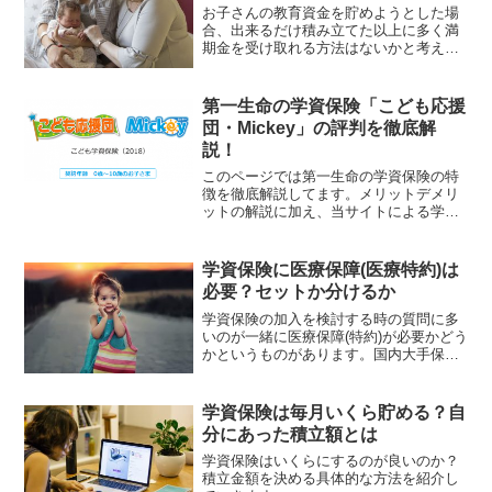
お子さんの教育資金を貯めようとした場
合、出来るだけ積み立てた以上に多く満
期金を受け取れる方法はないかと考えた
結果、学資保険に加入した人は多いので
はないでしょうか。もしくは今まさに加
入しようとしている方など。一般的には
第一生命の学資保険「こども応援
学資保険は銀行の普通預金...
団・Mickey」の評判を徹底解
説！
このページでは第一生命の学資保険の特
徴を徹底解説してます。メリットデメリ
ットの解説に加え、当サイトによる学資
保険の独自評価項目に基づき、ランク付
けを行い他社の学資保険を含めた客観的
な評価も紹介しています。学資保険をご
学資保険に医療保障(医療特約)は
検討されている方は是非ご参考くださ
必要？セットか分けるか
い。
学資保険の加入を検討する時の質問に多
いのが一緒に医療保障(特約)が必要かどう
かというものがあります。国内大手保険
会社である日本生命や第一生命、かんぽ
生命などは最初から学資保険に医療保障
がパッケージされて販売されている事も
学資保険は毎月いくら貯める？自
多く、人によっては特...
分にあった積立額とは
学資保険はいくらにするのが良いのか？
積立金額を決める具体的な方法を紹介し