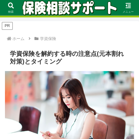
FP資格を持つ保険のプロが保険の選び方や見直し方、評価基準に基づくおす
すめをランキング形式で徹底解説！
検索
メニュー
PR
ホーム
学資保険
学資保険を解約する時の注意点(元本割れ
対策)とタイミング