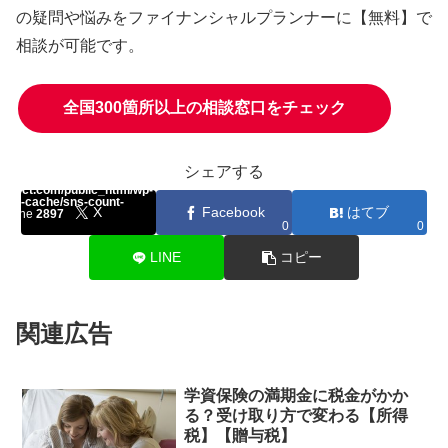
の疑問や悩みをファイナンシャルプランナーに
【無料】で
相談
が可能です。
全国300箇所以上の相談窓口をチェック
シェアする
array key "Twitter" in
select.com/public_html/wp-
ount-cache/sns-count-
X
Facebook
はてブ
n line
2897
0
0
0
LINE
コピー
関連広告
学資保険の満期金に税金がかか
る？受け取り方で変わる【所得
税】【贈与税】