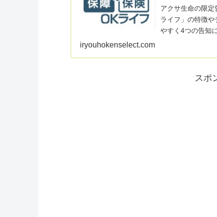
アクサ生命の限定
ライフ」の特徴や
やすく4つの告知
定期という珍しい
iryouhokenselect.com
スポ